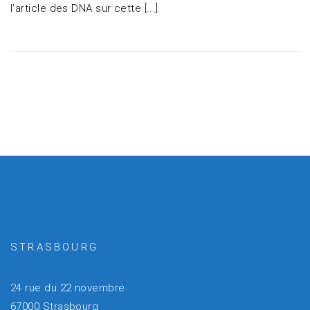
l’article des DNA sur cette [...]
STRASBOURG
24 rue du 22 novembre
67000 Strasbourg